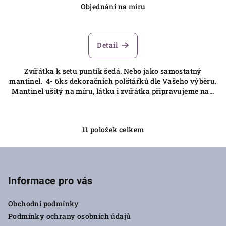
Objednání na míru
Detail
Zvířátka k setu puntík šedá. Nebo jako samostatný
mantinel. 4- 6ks dekoračních polštářků dle Vašeho výběru.
Mantinel ušitý na míru, látku i zvířátka připravujeme na...
11
položek celkem
O
v
Z
l
á
á
p
Informace pro vás
d
a
a
c
Obchodní podmínky
t
í
Podmínky ochrany osobních údajů
í