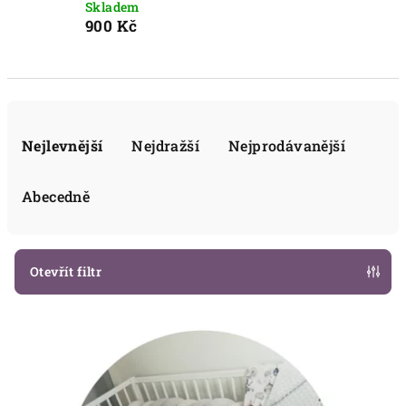
Skladem
900 Kč
Ř
a
Nejlevnější
Nejdražší
Nejprodávanější
z
e
Abecedně
n
í
p
Otevřít filtr
r
V
o
ý
d
p
u
i
k