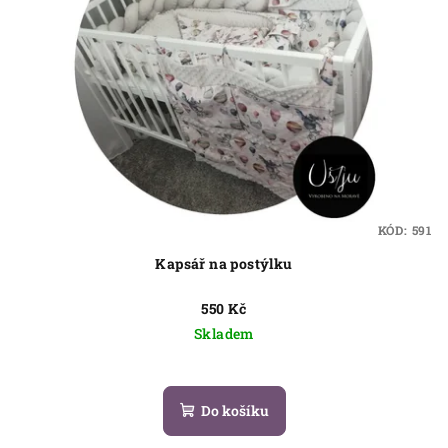
s
t
p
ů
r
o
d
u
k
t
KÓD:
591
ů
Kapsář na postýlku
550 Kč
Skladem
Do košíku