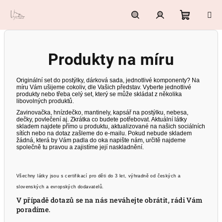
Přejít
na
obsah
Nákupn
Hledat
Přihlášení
Produkty na míru
košík
Originální set do postýlky, dárková sada, jednotlivé komponenty? Na
míru Vám ušijeme cokoliv, dle Vašich představ. Vyberte jednotlivé
produkty nebo třeba celý set, který se může skládat z několika
libovolných produktů.
Zavinovačka, hnízdečko, mantinely, kapsář na postýlku, nebesa,
dečky, povlečení aj. Zkrátka co budete potřebovat. Aktuální látky
skladem najdete přímo u produktu, aktualizované na našich sociálních
sítích nebo na dotaz zašleme do e-mailu. Pokud nebude skladem
žádná, která by Vám padla do oka napište nám, určitě najdeme
společně tu pravou a zajistíme její naskladnění.
Všechny látky jsou s certifikací pro děti do 3 let, výhradně od českých a
slovenských a evropských dodavatelů.
V případě dotazů se na nás neváhejte obrátit, rádi Vám
poradíme.