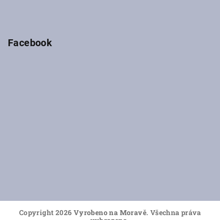
p
r
v
k
Facebook
y
v
ý
p
i
s
u
Copyright 2026
Vyrobeno na Moravě
. Všechna práva