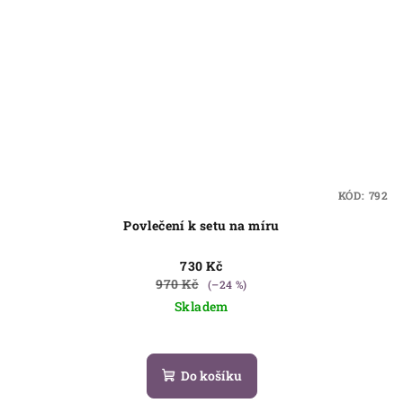
KÓD:
792
Povlečení k setu na míru
730 Kč
970 Kč
(–24 %)
Skladem
Do košíku