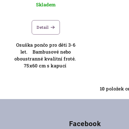
Skladem
Detail
Osuška pončo pro děti 3-6
let. Bambusové nebo
oboustranné kvalitní froté.
75x60 cm s kapucí
10
položek c
O
v
l
á
Facebook
d