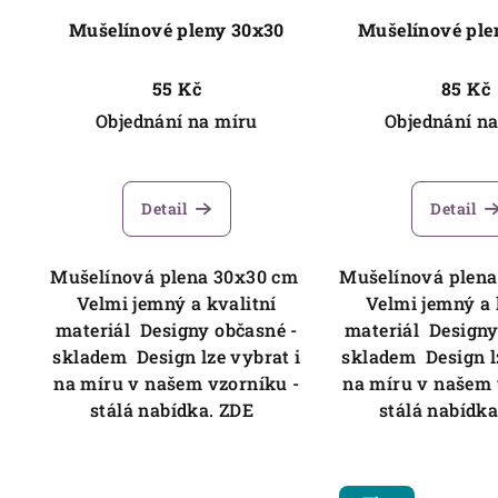
Mušelínové pleny 30x30
Mušelínové ple
55 Kč
85 Kč
Objednání na míru
Objednání n
Detail
Detail
Mušelínová plena 30x30 cm
Mušelínová plen
Velmi jemný a kvalitní
Velmi jemný a 
materiál Designy občasné -
materiál Designy
skladem Design lze vybrat i
skladem Design lz
na míru v našem vzorníku -
na míru v našem 
stálá nabídka. ZDE
stálá nabídk