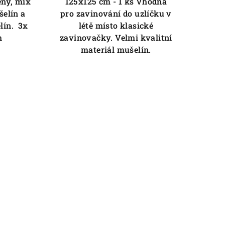
eny, mix
125x125 cm - 1 ks Vhodná
elín a
pro zavinování do uzlíčku v
lín. 3x
létě místo klasické
m
zavinovačky. Velmi kvalitní
materiál mušelín.