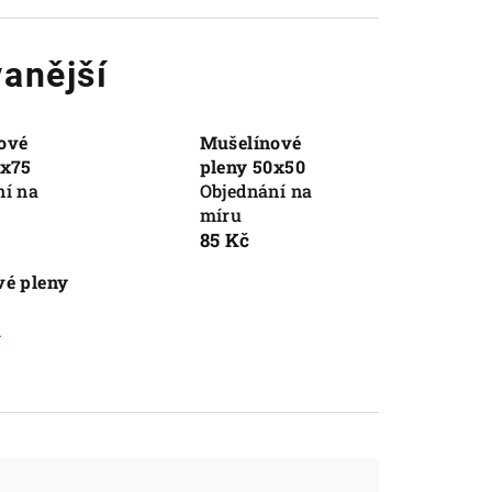
anější
ové
Mušelínové
5x75
pleny 50x50
ní na
Objednání na
míru
85 Kč
vé pleny
m