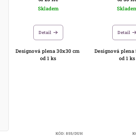
t
d
Skladem
Sklade
ů
u
k
Detail
Detail
t
Designová plena 30x30 cm
Designová plena
ů
od 1 ks
od 1 k
KÓD:
855/DUH
K