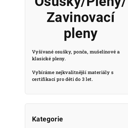
Osušky/Pleny/
Zavinovací
pleny
Vyšívané osušky, ponča, mušelínové a
klasické pleny.
Vybíráme nejkvalitnější materiály s
certifikací pro děti do 3 let.
P
o
Přeskočit
Kategorie
kategorie