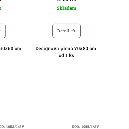
m
Skladem
Detail
 50x50 cm
Designová plena 70x80 cm
s
od 1 ks
ÓD:
1052/1/SV
KÓD:
1055/1/SV