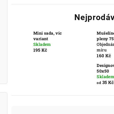
Nejprodáv
Mini sada, víc
Mušelín
variant
pleny 7
Skladem
Objedná
195 Kč
míru
160 Kč
Designo
50x50
Sklade
35 Kč
od
Ř