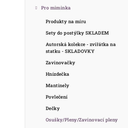
s
Pro miminka
t
Produkty na míru
r
a
Sety do postýlky SKLADEM
n
Autorská kolekce - zvířátka na
statku - SKLADOVKY
n
Zavinovačky
í
Hnízdečka
p
Mantinely
a
Povlečení
n
Dečky
e
l
Osušky/Pleny/Zavinovací pleny