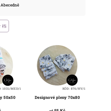
Abecedně
r
D:
1031/MED/1
KÓD:
876/HV/1
ny 50x50
Designové pleny 70x80
č
55 Kč
od