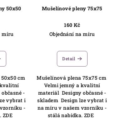
ny 50x50
Mušelínové pleny 75x75
160 Kč
a míru
Objednání na míru
Detail
a 50x50 cm
Mušelínová plena 75x75 cm
kvalitní
Velmi jemný a kvalitní
 občasné -
materiál Designy občasné -
e vybrat i
skladem Design lze vybrat i
vzorníku -
na míru v našem vzorníku -
a. ZDE
stálá nabídka. ZDE