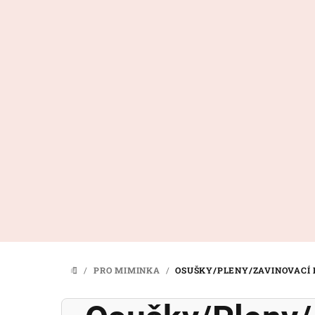
Přejít
na
obsah
/
PRO MIMINKA
/
OSUŠKY/PLENY/ZAVINOVACÍ
DOMŮ