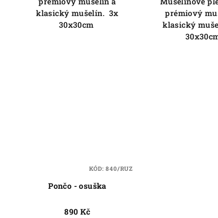
prémiový mušelín a
Mušelínové pl
klasický mušelín. 3x
prémiový muš
30x30cm
klasický muše
30x30c
KÓD:
840/RUZ
Pončo - osuška
890 Kč