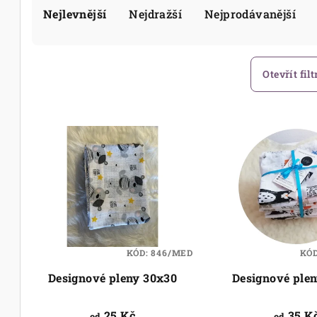
Nejlevnější
Nejdražší
Nejprodávanější
a
z
e
Otevřít filt
n
V
í
ý
p
p
r
i
o
s
d
KÓD:
846/MED
KÓ
p
u
Designové pleny 30x30
Designové ple
r
k
o
25 Kč
35 K
od
od