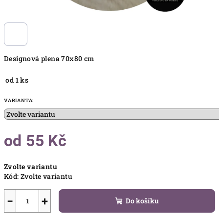
Designová plena 70x80 cm
od 1 ks
VARIANTA:
od
55 Kč
Měrná
Zvolte variantu
cena:
Kód:
Zvolte variantu
−
+
Do košíku