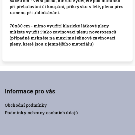
50x50 cm - větší plena, kterou využijete pod miminko
při přebalování či koupání, přikrývku v létě, plena přes
rameno při ublinkávání.
70x80 cm - mimo využití klasické látkové pleny
můžete využít i jako zavinovací plenu novorozenců
(případně mrkněte na maxi mušelínové zavinovací
pleny, které jsou z jemnějšího materiálu)
Z
á
p
Informace pro vás
a
Obchodní podmínky
t
Podmínky ochrany osobních údajů
í