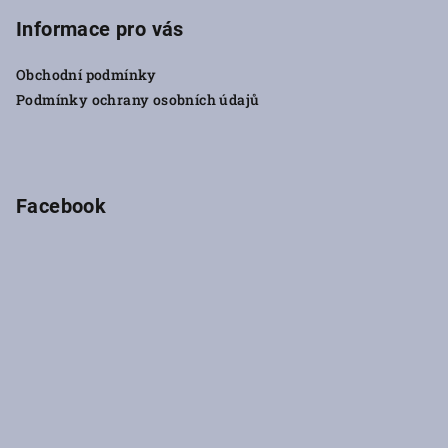
á
á
p
Informace pro vás
d
a
a
c
Obchodní podmínky
t
í
Podmínky ochrany osobních údajů
í
p
r
v
k
Facebook
y
v
ý
p
i
s
u