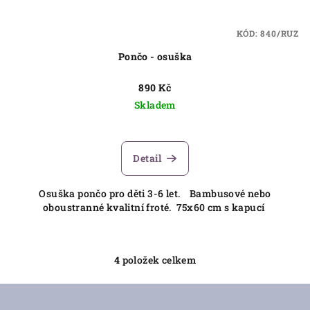
KÓD:
840/RUZ
Pončo - osuška
890 Kč
Skladem
Detail
Osuška pončo pro děti 3-6 let. Bambusové nebo
oboustranné kvalitní froté. 75x60 cm s kapucí
4
položek celkem
O
v
Z
l