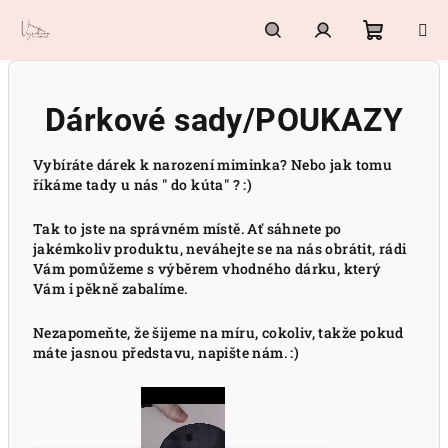
Přejít
na
obsah
Nákupn
Hledat
Přihlášení
Dárkové sady/POUKAZY
košík
Vybíráte dárek k narození miminka? Nebo jak tomu
říkáme tady u nás " do kúta" ? :)
Tak to jste na správném místě. Ať sáhnete po
jakémkoliv produktu, neváhejte se na nás obrátit, rádi
Vám pomůžeme s výběrem vhodného dárku, který
Vám i pěkně zabalíme.
Nezapomeňte, že šijeme na míru, cokoliv, takže pokud
máte jasnou představu, napište nám. :)