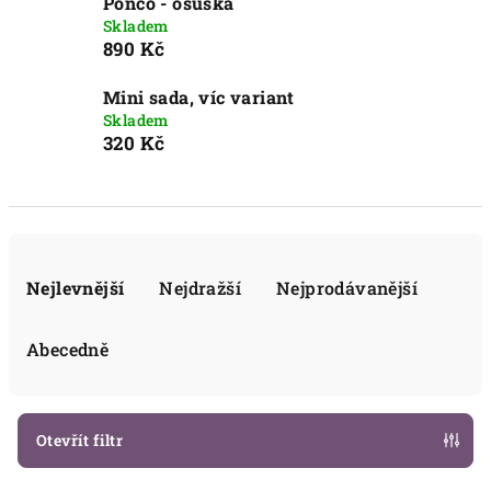
Pončo - osuška
Skladem
890 Kč
Mini sada, víc variant
Skladem
320 Kč
Ř
a
Nejlevnější
Nejdražší
Nejprodávanější
z
e
Abecedně
n
í
p
Otevřít filtr
r