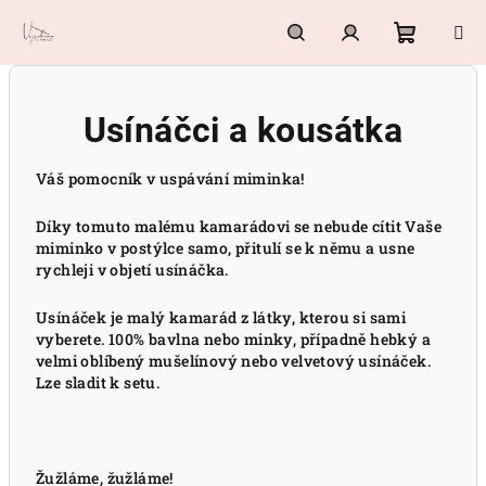
Přejít
na
obsah
Nákupn
Hledat
Přihlášení
Usínáčci a kousátka
košík
Váš pomocník v uspávání miminka!
Díky tomuto malému kamarádovi se nebude cítit Vaše
miminko v postýlce samo, přitulí se k němu a usne
rychleji v objetí usínáčka.
Usínáček je malý kamarád z látky, kterou si sami
vyberete. 100% bavlna nebo minky, případně hebký a
velmi oblíbený mušelínový nebo velvetový usínáček.
Lze sladit k setu.
Žužláme, žužláme!