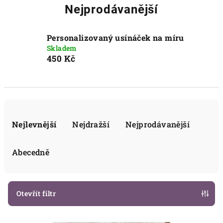
Nejprodávanější
Personalizovaný usínáček na míru
Skladem
450 Kč
Ř
a
Nejlevnější
Nejdražší
Nejprodávanější
z
e
Abecedně
n
í
p
Otevřít filtr
r
V
o