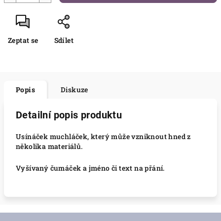
Zeptat se
Sdílet
Popis
Diskuze
Detailní popis produktu
Usínáček muchláček, který může vzniknout hned z
několika materiálů.
Vyšívaný čumáček a jméno či text na přání.
Z