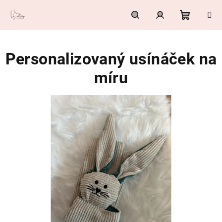
Přejít
na
obsah
Nákupn
Hledat
Přihlášení
Personalizovaný usínáček na
košík
míru