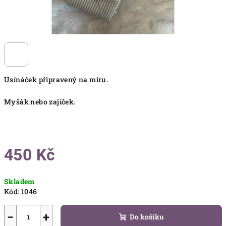
Usínáček připravený na míru.
Myšák nebo zajíček.
450 Kč
Měrná
Skladem
cena:
Kód:
1046
−
+
Do košíku