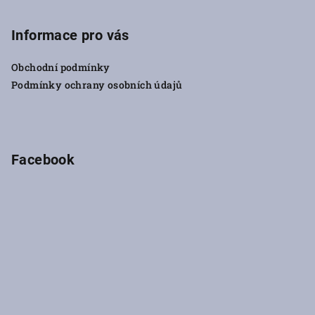
á
p
Informace pro vás
a
Obchodní podmínky
t
Podmínky ochrany osobních údajů
í
Facebook