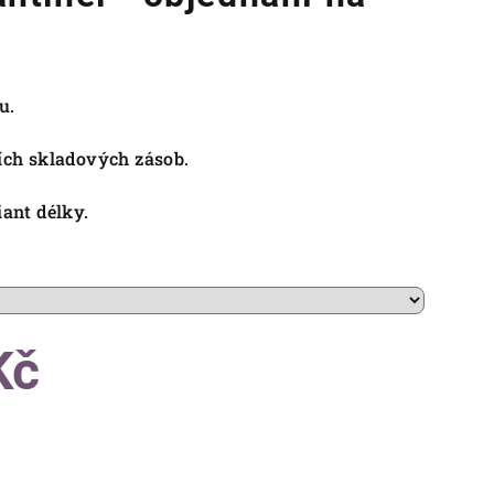
ru.
ních skladových zásob.
iant délky.
Kč