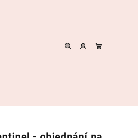
Hledat
Přihlášení
Nákupní
košík
tinel - objednání na