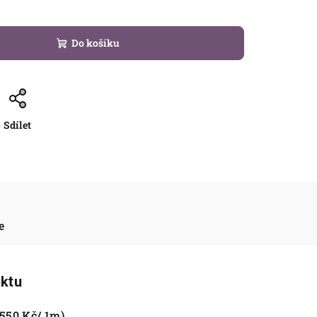
Do košíku
Sdílet
e
uktu
 550 Kč/ 1m)