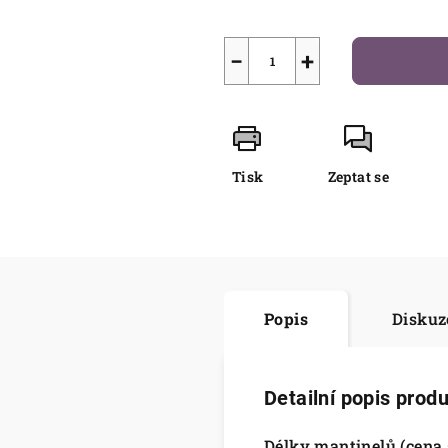
−
+
Tisk
Zeptat se
Popis
Diskuz
Detailní popis prod
Délky mantinelů (cena