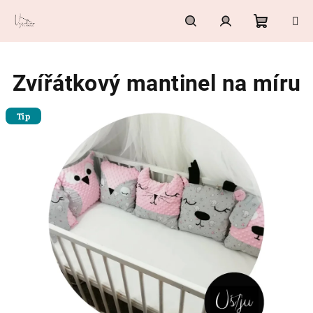
Přejít
na
obsah
Nákupn
Hledat
Přihlášení
Zvířátkový mantinel na míru
košík
Tip