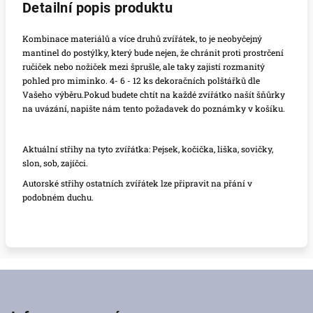
Detailní popis produktu
Kombinace materiálů a více druhů zvířátek, to je neobyčejný
mantinel do postýlky, který bude nejen, že chránit proti prostrčení
ručiček nebo nožiček mezi šprušle, ale taky zajistí rozmanitý
pohled pro miminko. 4- 6 - 12 ks dekoračních polštářků dle
Vašeho výběru.Pokud budete chtít na každé zvířátko našít šňůrky
na uvázání, napište nám tento požadavek do poznámky v košíku.
Aktuální střihy na tyto zvířátka: Pejsek, kočička, liška, sovičky,
slon, sob, zajíčci.
Autorské střihy ostatních zvířátek lze připravit na přání v
podobném duchu.
Z
á