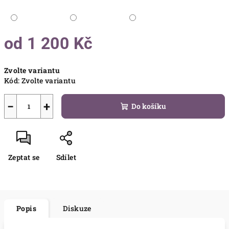
od
1 200 Kč
Měrná
Zvolte variantu
cena:
Kód:
Zvolte variantu
−
+
Do košíku
Zeptat se
Sdílet
Popis
Diskuze