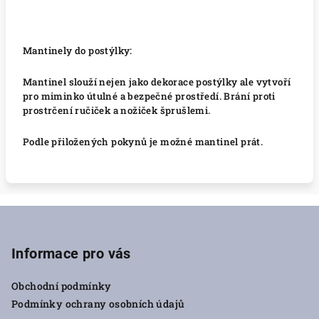
Mantinely do postýlky:
Mantinel slouží nejen jako dekorace postýlky ale vytvoří
pro miminko útulné a bezpečné prostředí. Brání proti
prostrčení ručiček a nožiček šprušlemi.
Podle přiložených pokynů je možné mantinel prát.
Z
á
p
Informace pro vás
a
Obchodní podmínky
t
Podmínky ochrany osobních údajů
í