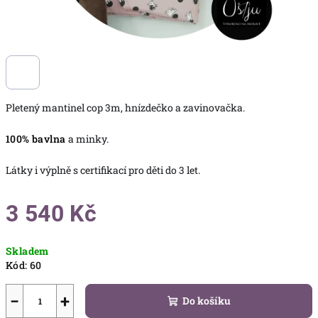
Pletený mantinel cop 3m, hnízdečko a zavinovačka.
100% bavlna
a minky.
Látky i výplně s certifikací pro děti do 3 let.
3 540 Kč
Měrná
Skladem
cena:
Kód:
60
−
+
Do košíku