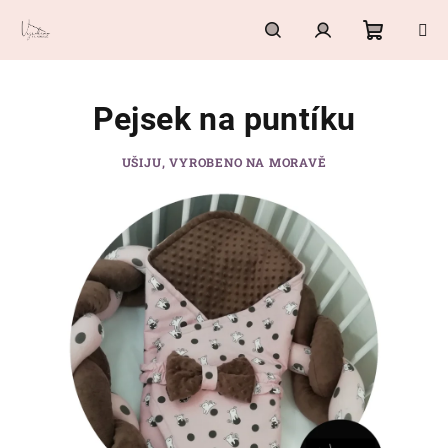
Přejít
na
obsah
Nákupn
Hledat
Přihlášení
Pejsek na puntíku
košík
UŠIJU, VYROBENO NA MORAVĚ