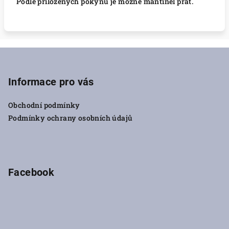
Podle přiložených pokynů je možné mantinel prát.
Z
á
p
Informace pro vás
a
Obchodní podmínky
t
Podmínky ochrany osobních údajů
í
Facebook