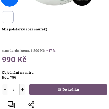
6ks polštářků (bez šňůrek)
standardní cena:
1 200 Kč
–17 %
990 Kč
Měrná
Objednání na míru
cena:
Kód:
756
−
+
Do košíku