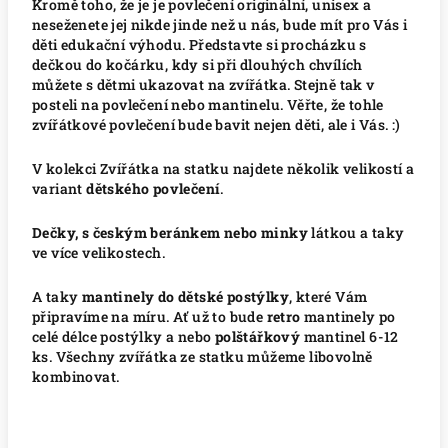
Kromě toho, že je je povlečení originální, unisex a
neseženete jej nikde jinde než u nás, bude mít pro Vás i
děti edukační výhodu. Představte si procházku s
dečkou do kočárku, kdy si při dlouhých chvílích
můžete s dětmi ukazovat na zvířátka. Stejně tak v
posteli na povlečení nebo mantinelu. Věřte, že tohle
zvířátkové povlečení bude bavit nejen děti, ale i Vás. :)
V kolekci Zvířátka na statku najdete několik velikostí a
variant
dětského povlečení
.
Dečky, s českým beránkem nebo minky
látkou a taky
ve více velikostech.
A taky
mantinely do dětské postýlky
, které Vám
připravíme na míru. Ať už to bude
retro
mantinely po
celé délce postýlky a nebo
polštářkový
mantinel 6-12
ks. Všechny zvířátka ze statku můžeme libovolně
kombinovat.