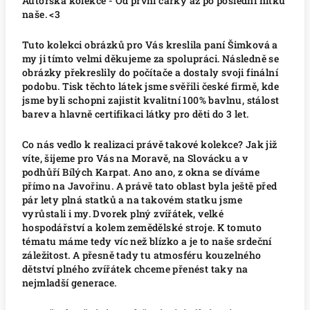
Autorská kolekce - Od první čárky až po poslední nitku
naše. <3
Tuto kolekci obrázků pro Vás kreslila paní Šimková a
my ji tímto velmi děkujeme za spolupráci. Následně se
obrázky překreslily do počítače a dostaly svoji finální
podobu. Tisk těchto látek jsme svěřili české firmě, kde
jsme byli schopni zajistit kvalitní 100% bavlnu, stálost
barev a hlavně certifikaci látky pro děti do 3 let.
Co nás vedlo k realizaci právě takové kolekce? Jak již
víte, šijeme pro Vás na Moravě, na Slovácku a v
podhůří Bílých Karpat. Ano ano, z okna se díváme
přímo na Javořinu. A právě tato oblast byla ještě před
pár lety plná statků a na takovém statku jsme
vyrůstali i my. Dvorek plný zvířátek, velké
hospodářství a kolem zemědělské stroje. K tomuto
tématu máme tedy víc než blízko a je to naše srdeční
záležitost. A přesně tady tu atmosféru kouzelného
dětství plného zvířátek chceme přenést taky na
nejmladší generace.