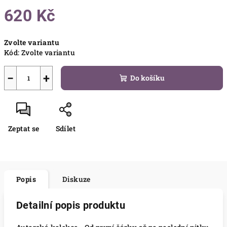
620 Kč
Měrná
Zvolte variantu
cena:
Kód:
Zvolte variantu
−
+
Do košíku
Zeptat se
Sdílet
Popis
Diskuze
Detailní popis produktu