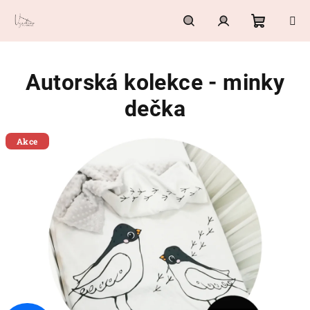
Přejít
na
obsah
Nákupn
Hledat
Přihlášení
Autorská kolekce - minky
košík
dečka
Akce